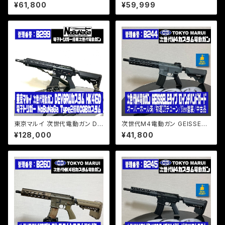
A1 ショートバレルSLR6.7in仕
プモッドM4/電子トリガー NoB
¥61,800
¥59,999
様 電子トリガー NoBuNaGa T
uNaGa Type2搭載/性能UPカ
ype2搭載性能UPカスタム
スタム
東京マルイ 次世代電動ガン DE
次世代M4電動ガン GEISSELE
VGRUカスタム HK416D 電子
タイプ10インチ ハンドガード/初
¥128,000
¥41,800
トリガー NoBuNaGa Type2搭
速UPチューン/オーバーホール
載CQBカスタム
済