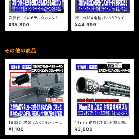
次世代HK416デルタカスタムカ
次世代M4電動ガンNSRタイプ
スタム電動ガン/東京マルイ/初
ハンドガード初速UPカスタム/オ
¥35,800
¥44,999
速UPチューン/オーバーホール
ーバーホール済/初速UPチュー
＆クリーニング済/中古品
ン/New塗装/中古品
その他の商品
【B322】次世代ＡＫ７４シリーズ
14ｍｍ逆ねじ対応 射撃音増幅
用強化アルミハンドル（ブラック）
マズル/SHIGE 快音マフラーデ
¥1,100
¥3,980
ボルビッグハンドル/純正ポン付
バイス ラージ（BK無糖）/軽量/
けOK/日本製/新品
ハンドメイド