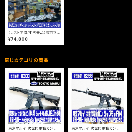
【レストア済/中古美品】東京マル
イ 次世代M4電動ガン 電子トリ
¥74,800
ガー NOVESKE M4仕様 初
速UP＆各部最適化 トリガーシ
ョートストローク化セミ戦特化型
同じカテゴリの商品
東京マルイ 次世代電動ガン M4
東京マルイ 次世代電動ガン ソッ