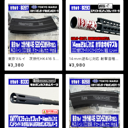
東京マルイ 次世代HK416 52
14ｍｍ逆ねじ対応 射撃音増幅
0+50連多弾マガジン/純正パー
マズル/SHIGE 快音マフラーデ
¥3,380
¥3,980
ツ/NEW塗装/デカール貼り付
バイス ラージ（ホワイト）/軽量/
け/中古品
ハンドメイド