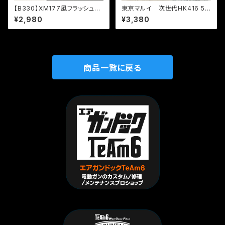
【B330】XM177風フラッシュサ
東京マルイ 次世代HK416 52
プレッサー14ｍｍ逆ねじ対応/
0+50連多弾マガジン/純正パー
¥2,980
¥3,380
ハンドメイド/軽量30ｇ/未使用
ツ/NEW塗装/デカール貼り付
品/M4,M16電動ガンカスタムパ
け/中古品
ーツ
商品一覧に戻る