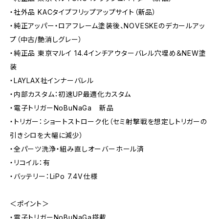
・社外品 KACタイプフリップアップサイト（新品）
・純正アッパー・ロアフレーム塗装後、NOVESKEのデカールアッ
プ（中古/艶消しグレー）
・純正品 東京マルイ 14.4インチアウターバレル穴埋め＆NEW塗
装
・LAYLAX社インナーバレル
・内部カスタム：初速UP最適化カスタム
・電子トリガーNoBuNaGa 新品
・トリガー：ショートストローク化（セミ射撃戦を想定しトリガーの
引きシロを大幅に減少）
・全パーツ洗浄・組み直しオーバーホール済
・リコイル：有
・バッテリー：LiPo 7.4V仕様
＜ポイント＞
・電子トリガーNoBuNaGa搭載