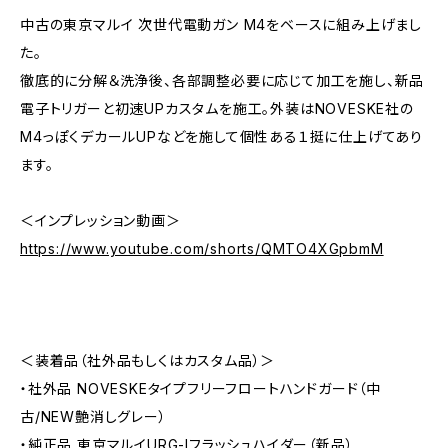
中古の東京マルイ 次世代電動ガン M4をベースに組み上げまし
た。
徹底的に分解＆洗浄後、各部調整必要に応じて加工を施し、新品
電子トリガーと初速UPカスタムを施工。外装はNOVESKE社の
M4っぽくデカールUPなどを施して個性ある１挺に仕上げてあり
ます。
＜インプレッション動画＞
https://www.youtube.com/shorts/QMTO4XGpbmM
＜装着品（社外品もしくはカスタム品）＞
・社外品 NOVESKEタイプフリーフロートハンドガード（中
古/NEW艶消しグレー）
・純正品 東京マルイURG-Iフラッシュハイダー（新品）