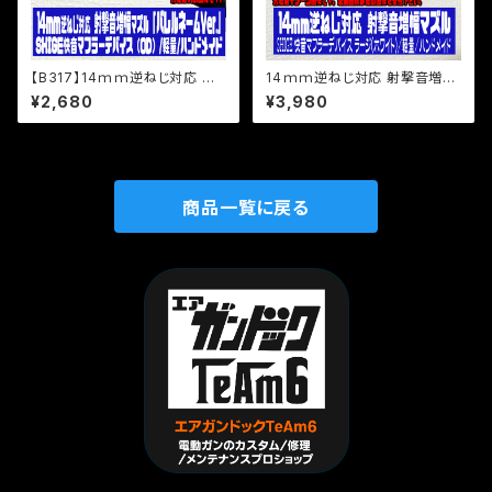
【B317】14ｍｍ逆ねじ対応 射
14ｍｍ逆ねじ対応 射撃音増幅
撃音増幅マズル「バレルネームV
マズル/SHIGE 快音マフラーデ
¥2,680
¥3,980
er.」 SHIGE快音マフラーデバイ
バイス ラージ（ホワイト）/軽量/
ス（OD）/軽量/ハンドメイド/ス
ハンドメイド
マートタイプ
商品一覧に戻る