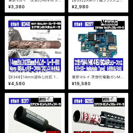
東京マルイ 次世代HK416 52
【B332】XM177風フラッシュサ
0+50連多弾マガジン/純正パー
プレッサー14ｍｍ逆ねじ対応/
¥3,380
¥2,980
ツ/NEW塗装/デカール貼り付
ハンドメイド/軽量30ｇ/未使用
け/中古品
品/M4,M16電動ガンカスタムパ
ーツ
【B348】14mm逆ねじ対応 195
東京マルイ 次世代電動ガンM4/
mm サイレンサー（Navy SEAL
HK416/SCARシリーズ対応「電
¥4,580
¥19,580
sモチーフ レーザー刻印 / ブロ
子トリガー NoBuNaGa Type
ンズ）
2」未使用新品/日本製