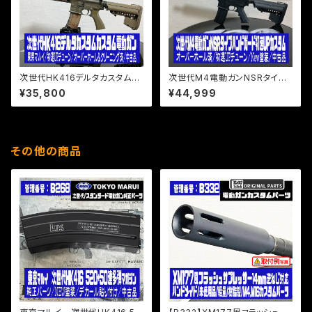
次世代HK416デルタカスタムカ
次世代M4電動ガンNSRタイプ
スタム電動ガン/東京マルイ/初
ハンドガード初速UPカスタム/オ
¥35,800
¥44,999
速UPチューン/オーバーホール
ーバーホール済/初速UPチュー
＆クリーニング済/中古品
ン/New塗装/中古品
その他の商品