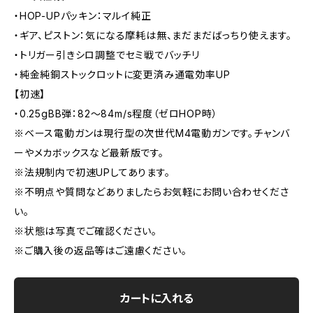
・HOP-UPパッキン：マルイ純正
・ギア、ピストン：気になる摩耗は無、まだまだばっちり使えます。
・トリガー引きシロ調整でセミ戦でバッチリ
・純金純銅ストックロットに変更済み通電効率UP
【初速】
・0.25gBB弾：82～84m/s程度（ゼロHOP時）
※ベース電動ガンは現行型の次世代M4電動ガンです。チャンバ
ーやメカボックスなど最新版です。
※法規制内で初速UPしてあります。
※不明点や質問などありましたらお気軽にお問い合わせくださ
い。
※状態は写真でご確認ください。
※ご購入後の返品等はご遠慮ください。
カートに入れる