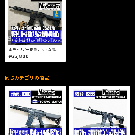
電子トリガー搭載カスタム次世
代M4電動ガン NSRタイプ９イ
¥65,800
ンチハンドガード/オーバーホー
ル済/東京マルイ/初速UPチュー
ン/NEWペイント
同じカテゴリの商品