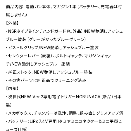
商品内容：電動ガン本体、マガジン１本（バッテリー、充電器は付
属しません）
【外装】
・NSRタイプ9インチハンドガード（社外品）/NEW艶消しアッシュ
ブルー塗装（グレーがかったブルーグリーン）
・ピストルグリップ/NEW艶消しアッシュブルー塗装
・セレクターレバー（表裏）、ボルトキャッチ、マガジンキャッ
チ/NEW艶消しアッシュブルー塗装
・純正ストック：NEW艶消しアッシュブルー塗装
・その他パーツは純正品でクリーニング済み
【内部】
・次世代NEW Ver.2専用電子トリガーNOBUNAGA（新品/日本
製）
・メカボックス、チャンバーは洗浄、調整、組み直しグリスアップ済
・バッテリー：LiPo7.4V専用（タミヤミニコネクター＆ミニ平型ヒ
ューズ仕様）